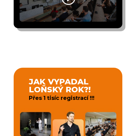
JAK VYPADAL
LOŇSKÝ ROK?!
Přes
1 tisíc
registrací !!!