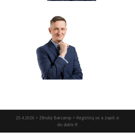
25.4.2026 > Zlínský Barcamp > Registruj se a zapiš si
do diáře !!!