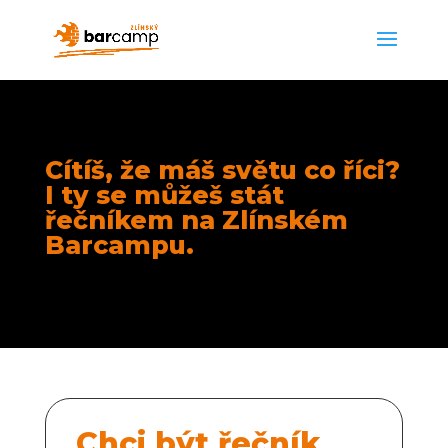
Cítíš, že máš světu co říci?
I ty se můžeš stát
řečníkem na Zlínském
Barcampu.
Chci být řečník