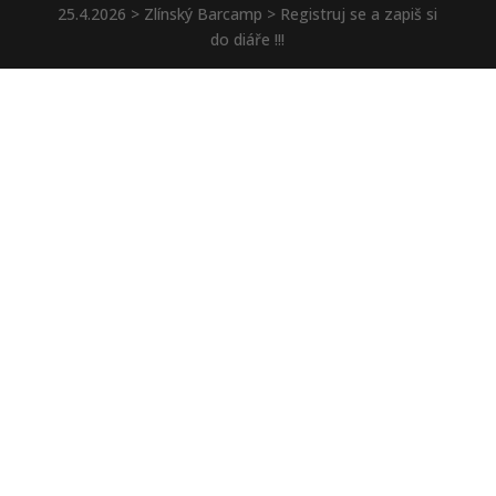
25.4.2026 > Zlínský Barcamp > Registruj se a zapiš si
do diáře !!!