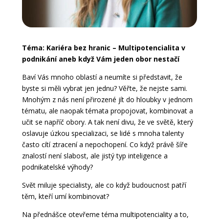
Téma:
Kariéra bez hranic – Multipotencialita v
podnikání aneb když Vám jeden obor nestačí
Baví Vás mnoho oblastí a neumíte si představit, že
byste si měli vybrat jen jednu? Věřte, že nejste sami.
Mnohým z nás není přirozené jít do hloubky v jednom
tématu, ale naopak témata propojovat, kombinovat a
učit se napříč obory. A tak není divu, že ve světě, který
oslavuje úzkou specializaci, se lidé s mnoha talenty
často cítí ztracení a nepochopení. Co když právě šíře
znalostí není slabost, ale jistý typ inteligence a
podnikatelské výhody?
Svět miluje specialisty, ale co když budoucnost patří
těm, kteří umí kombinovat?
Na přednášce otevřeme téma multipotenciality a to,