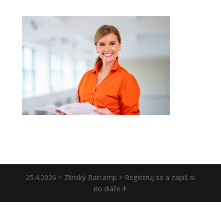
25.4.2026 > Zlínský Barcamp > Registruj se a zapiš si
do diáře !!!